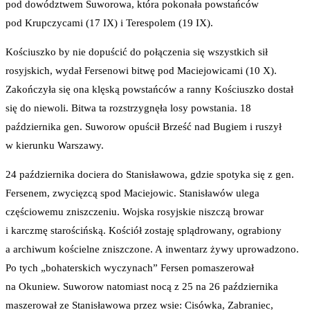
pod dowództwem Suworowa, która pokonała powstańców
pod Krupczycami (17 IX) i Terespolem (19 IX).
Kościuszko by nie dopuścić do połączenia się wszystkich sił
rosyjskich, wydał Fersenowi bitwę pod Maciejowicami (10 X).
Zakończyła się ona klęską powstańców a ranny Kościuszko dostał
się do niewoli. Bitwa ta rozstrzygnęła losy powstania. 18
października gen. Suworow opuścił Brześć nad Bugiem i ruszył
w kierunku Warszawy.
24 października dociera do Stanisławowa, gdzie spotyka się z gen.
Fersenem, zwycięzcą spod Maciejowic. Stanisławów ulega
częściowemu zniszczeniu. Wojska rosyjskie niszczą browar
i karczmę starościńską. Kościół zostaję splądrowany, ograbiony
a archiwum kościelne zniszczone. A inwentarz żywy uprowadzono.
Po tych „bohaterskich wyczynach” Fersen pomaszerował
na Okuniew. Suworow natomiast nocą z 25 na 26 października
maszerował ze Stanisławowa przez wsie: Cisówka, Zabraniec,