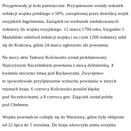
Przygotowały je koła patriotyczne. Przyspieszone zostały wskutek
redukcji wojska polskiego o 50%, zarządzonej przez dowódcę wojsk
rosyjskich Ingelstroma. Zarządził on werbunek zredukowanych
żołnierzy do wojska rosyjskiego. 12 marca 1794 roku, brygadier J.
Madaliński odmówił redukcji wojska i na czele 1200 żołnierzy udał
się do Krakowa, gdzie 24 marca ogłoszono akt powstania.
Na mocy aktu Tadeusz Kościuszko został proklamowany
Najwyższym Naczelnikiem powstania z mocą dyktatorską. 4
kwietnia stoczono bitwę pod Racławicami. Zwycięstwo
to spowodowało przyśpieszenie wybuchu powstania w innych
rejonach kraju. 6 czerwca Kościuszko poniósł klęskę
pod Szczekocinami, a 8 czerwca gen. Zajączek został pobity
pod Chełmem.
Wojska powstańcze cofnęły się do Warszawy, gdzie były oblężone
od 22 lipca do 5 września. Do kraju wkroczyła armia rosyjska