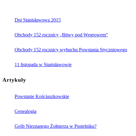
Dni Stanisławowa 2015
Obchody 152 rocznicy „Bitwy pod Węgrowem”
Obchody 152 rocznicy wybuchu Powstania Styczniowego
11 listopada w Stanisławowie
Artykuły
Powstanie Kościuszkowskie
Genealogia
Grób Nieznanego Żołnierza w Pustelniku?