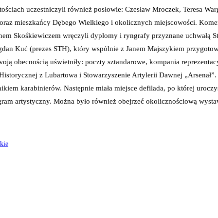
ciach uczestniczyli również posłowie: Czesław Mroczek, Teresa Warg
a oraz mieszkańcy Dębego Wielkiego i okolicznych miejscowości. Ko
nem Skośkiewiczem wręczyli dyplomy i ryngrafy przyznane uchwałą S
an Kuć (prezes STH), który wspólnie z Janem Majszykiem przygotowa
swoją obecnością uświetniły: poczty sztandarowe, kompania reprezent
Historycznej z Lubartowa i Stowarzyszenie Artylerii Dawnej „Arsenał”
kiem karabinierów. Następnie miała miejsce defilada, po której urocz
ram artystyczny. Można było również obejrzeć okolicznościową wystawę